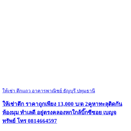
ให้เช่า ตึกแถว อาคารพาณิชย์ ธัญบุรี ปทุมธานี
ให้เช่าตึก ราคาถูกเพียง 13,000 บ/ด 2คูหาทะลุติดกัน
ห้องมุม ทำเลดี อยู่ตรงคลองหกใกล้บิ๊กซีซอย เบญจ
ทรัพย์ โทร 0814664597