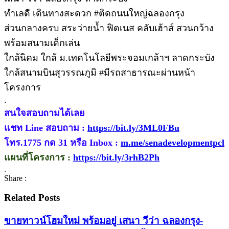
ทำเลดี เดินทางสะดวก #ติดถนนใหญ่ฉลองกรุง
ส่วนกลางครบ สระว่ายน้ำ ฟิตเนส คลับเฮ้าส์ สวนกว้าง
พร้อมสนามเด็กเล่น
ใกล้นิคม ใกล้ ม.เทคโนโลยีพระจอมเกล้าฯ ลาดกระบัง
ใกล้สนามบินสุวรรณภูมิ #มีรถสาธารณะผ่านหน้า
โครงการ
.
สนใจสอบถามได้เลย
แชท Line สอบถาม :
https://bit.ly/3ML0FBu
โทร.1775 กด 31 หรือ Inbox :
m.me/senadevelopmentpcl
แผนที่โครงการ :
https://bit.ly/3rhB2Ph
.
Share :
Related Posts
ขายทาวน์โฮมใหม่ พร้อมอยู่ เสนา วีว่า ฉลองกรุง-