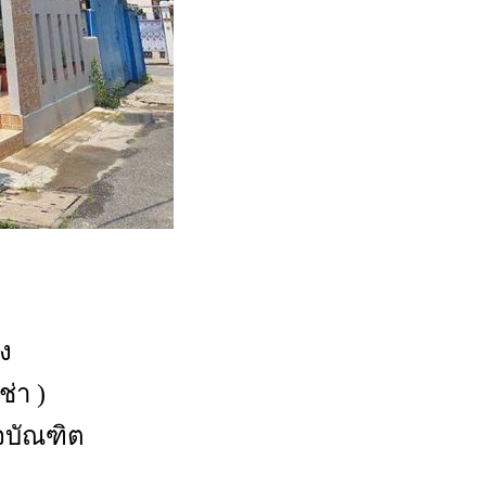
อง
่า )
ิจบัณฑิต