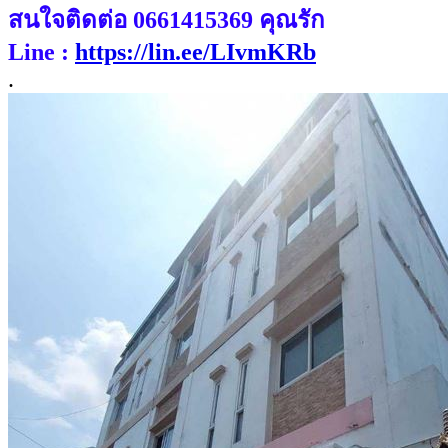
สนใจติดต่อ 0661415369 คุณรัก
Line :
https://lin.ee/LIvmKRb
.