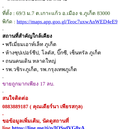
.
ที่ตั้ง : 69/3 ม.7 ต.เกาะแก้ว อ.เมือง จ.ภูเก็ต 83000
พิกัด :
https://maps.app.goo.gl/Teoc7uxwAnWED4eE9
.
สถานที่สำคัญใกล้เคียง
• พรีเมี่ยมเอาท์เล็ท ภูเก็ต
• ห้างซุปเปอร์ชีป, โลตัส, บิ๊กซี, เซ็นทรัล ภูเก็ต
• ถนนคนเดิน หลาดใหญ่
• รพ.วชิระภูเก็ต, รพ.กรุงเทพภูเก็ต
.
ขายถูกมากเพียง 17 ลบ.
.
สนใจติดต่อ
0883889187 ( คุณเดียร์นา เพียรสกุล)
.
ขอข้อมูลเพิ่มเติม, นัดดูสถานที่
line
https://line.me/ti/p/IQSsdVG8yA