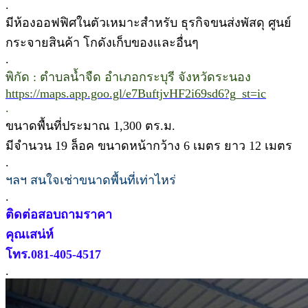
.
มีห้องออฟฟิศในตัวเหมาะสำหรับ ธุรกิจขนส่งพัสดุ ศูนย์
กระจายสินค้า โกดังเก็บของและอื่นๆ
.
พิกัด : ตำบลน้ำจืด อำเภอกระบุรี จังหวัดระนอง
https://maps.app.goo.gl/e7BuftjvHF2i69sd6?g_st=ic
.
ขนาดพื้นที่ประมาณ 1,300 ตร.ม.
มีจำนวน 19 ล็อค ขนาดหน้ากว้าง 6 เมตร ยาว 12 เมตร
.
ฯลฯ สนใจเช่าขนาดพื้นที่เท่าไหร่
.
ติดต่อสอบถามราคา
คุณเสน่ห์
โทร.081-405-4517
.