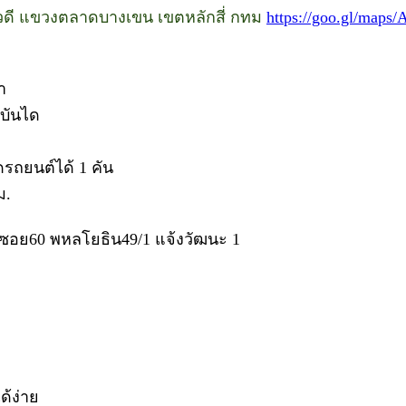
ภาวดี แขวงตลาดบางเขน เขตหลักสี่ กทม
https://goo.gl/map
ำ
้บันได
ดรถยนต์ได้ 1 คัน
ม.
ซอย60 พหลโยธิน49/1 แจ้งวัฒนะ 1
้ง่าย