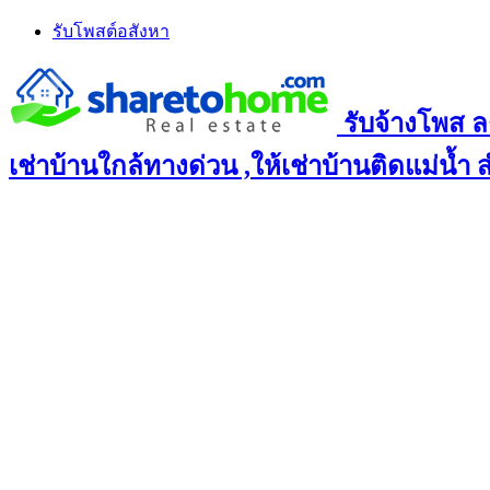
Skip
รับโพสต์อสังหา
to
content
รับจ้างโพส ล
เช่าบ้านใกล้ทางด่วน ,ให้เช่าบ้านติดแม่น้ำ