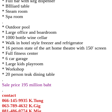
* Full bar with keg dispenser
* BIlliard table
* Steam room
* Spa room
.
* Outdoor pool
* Large office and boardroom
* 1000 bottle wine cellar
* Walk in hotel style freezer and refrigerator
* 16 person state of the art home theatre with 150′ screen
* Full fitness center
* 6 car garage
* Large kids playroom
* Workshop
* 20 person teak dining table
.
Sale price 195 million baht
.
contact
066-145-9935 K.Tung
063-789-4632 K.Gig
081-486-0774 K.Mig