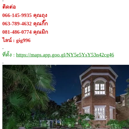
ติดต่อ
066-145-9935 คุณถุง
063-789-4632 คุณกิ๊ก
081-486-0774 คุณมิก
ไลน์ : gig996
.
ที่ตั้ง :
https://maps.app.goo.gl/NY5e5YsY53n42cg46
.