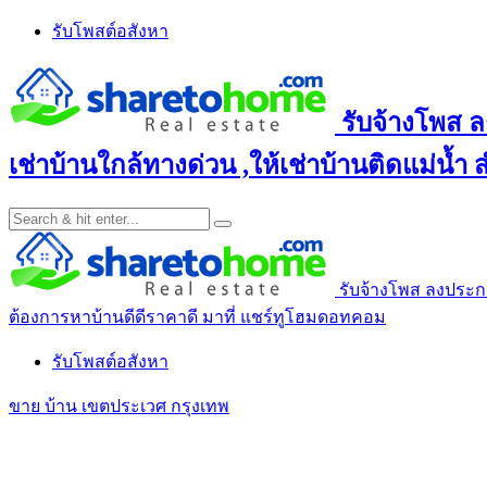
Skip
รับโพสต์อสังหา
to
content
รับจ้างโพส ล
เช่าบ้านใกล้ทางด่วน ,ให้เช่าบ้านติดแม่น้ำ
รับจ้างโพส ลงประกาศ
ต้องการหาบ้านดีดีราคาดี มาที่ แชร์ทูโฮมดอทคอม
รับโพสต์อสังหา
ขาย บ้าน เขตประเวศ กรุงเทพ