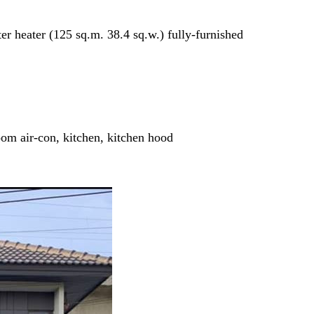
er heater (125 sq.m. 38.4 sq.w.) fully-furnished
oom air-con, kitchen, kitchen hood