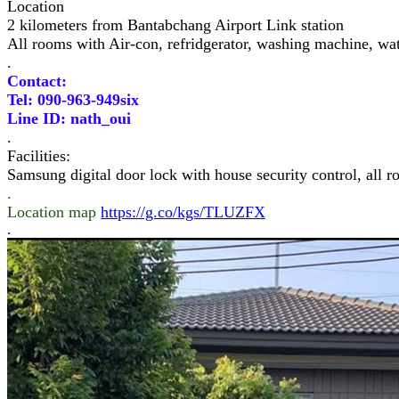
Location
2 kilometers from Bantabchang Airport Link station
All rooms with Air-con, refridgerator, washing machine, wat
.
Contact:
Tel: 090-963-949six
Line ID: nath_oui
.
Facilities:
Samsung digital door lock with house security control, all r
.
Location map
https://g.co/kgs/TLUZFX
.