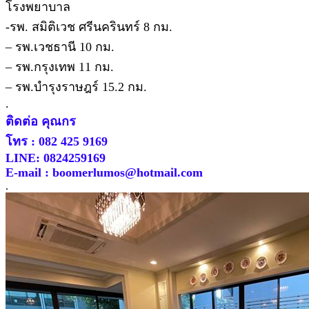
โรงพยาบาล
-รพ. สมิติเวช ศรีนครินทร์ 8 กม.
– รพ.เวชธานี 10 กม.
– รพ.กรุงเทพ 11 กม.
– รพ.บำรุงราษฎร์ 15.2 กม.
.
ติดต่อ คุณกร
โทร : 082 425 9169
LINE: 0824259169
E-mail : boomerlumos@hotmail.com
.