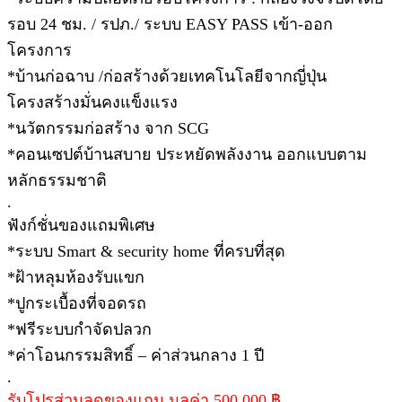
รอบ 24 ชม. / รปภ./ ระบบ EASY PASS เข้า-ออก
โครงการ
*บ้านก่อฉาบ /ก่อสร้างด้วยเทคโนโลยีจากญี่ปุ่น
โครงสร้างมั่นคงแข็งแรง
*นวัตกรรมก่อสร้าง จาก SCG
*คอนเซปต์บ้านสบาย ประหยัดพลังงาน ออกแบบตาม
หลักธรรมชาติ
.
ฟังก์ชั่นของแถมพิเศษ
*ระบบ Smart & security home ที่ครบที่สุด
*ฝ้าหลุมห้องรับแขก
*ปูกระเบื้องที่จอดรถ
*ฟรีระบบกำจัดปลวก
*ค่าโอนกรรมสิทธิ์ – ค่าส่วนกลาง 1 ปี
.
รับโปรส่วนลดของแถม มูลค่า 500,000 ฿