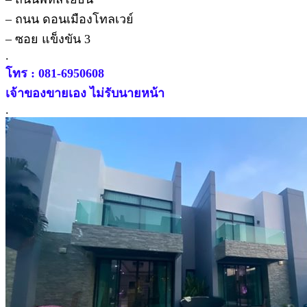
– ถนน ดอนเมืองโทลเวย์
– ซอย แข็งขัน 3
.
โทร : 081-6950608
เจ้าของขายเอง ไม่รับนายหน้า
.