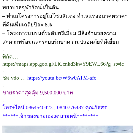
พยาบาลจุฬารัตน์ เป็นต้น
– ทำเลโครงการอยู่ในโซนสีแดง ทำเลแห่งอนาคตราคา
ที่ดินเพิ่มเฉลี่ยปีละ 8%
– โครงการแบรนด์ระดับพรีเมี่ยม มีสิ่งอำนวยความ
สะดวกพร้อมและระบบรักษาความปลอดภัยที่ดีเยี่ยม
.
พิกัด…
https://maps.app.goo.gl/LiCcnkd3kwY9EWL66?g_st=ic
.
ชม vdo …
https://youtu.be/W6w0ATM-afc
.
ขายราคาสุดคุ้ม 9,500,000 บาท
.
โทร+ไลน์ 0864540423 , 0840776487 คุณภัสสร
******เจ้าของขายเองงดนายหน้า*******
.