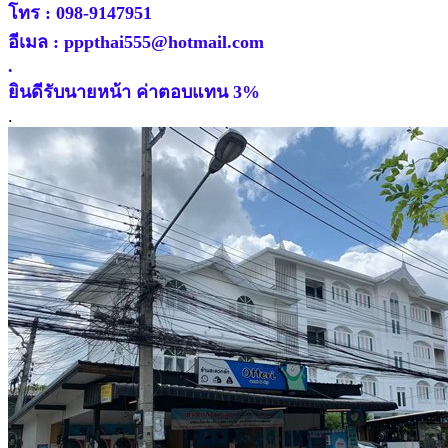
โทร : 098-9147951
อีเมล : pppthai555@hotmail.com
.
ยินดีรับนายหน้า ค่าตอบแทน 3%
.