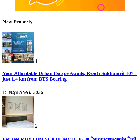
New Property
1
Your Affordable Urban Escape Awaits, Reach Sukhumvit 107 –
just 1.4 km from BTS Bearing
15 พฤษภาคม 2026
2
For sale RHYTHM SUKHUMVIT 36-38 ใจกลางทองหล่อ ใกล้