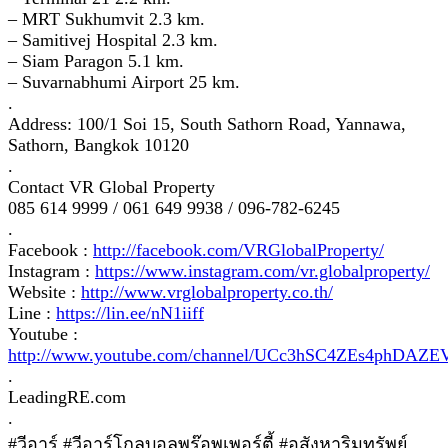
– MRT Sukhumvit 2.3 km.
– Samitivej Hospital 2.3 km.
– Siam Paragon 5.1 km.
– Suvarnabhumi Airport 25 km.
.
Address: 100/1 Soi 15, South Sathorn Road, Yannawa,
Sathorn, Bangkok 10120
.
Contact VR Global Property
085 614 9999 / 061 649 9938 / 096-782-6245
.
Facebook :
http://facebook.com/VRGlobalProperty/
Instagram :
https://www.instagram.com/vr.globalproperty/
Website :
http://www.vrglobalproperty.co.th/
Line :
https://lin.ee/nN1iiff
Youtube :
http://www.youtube.com/channel/UCc3hSC4ZEs4phDAZ
.
LeadingRE.com
.
#วีอาร์ #วีอาร์โกลบอลพร๊อพเพอร์ตี้ #อสังหาริมทรัพย์