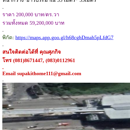
หน้ากว้าง*ยาวประมาณ 35 เมตร* 35เมตร
.
ราคา 200,000 บาท/ตร.วา
รวมทั้งหมด 59,200,000 บาท
.
พิกัด:
https://maps.app.goo.gl/h68cghDmah5pLfdG7
.
สนใจติดต่อได้ที่ คุณศุภกิจ
โทร (081)8671447, (083)0112961
.
Email supakithome111@gmail.com
.