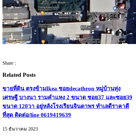
Share :
Related Posts
ขายที่ดิน ตรงข้ามIkea ซอยdecathron หมู่บ้านทุ่ง
เศรษฐี บางนา รามคำแหง 2 ขนาด ซอย37 และซอย39
ขนาด 120วา อยู่หลังโรงเรียนจินดาพร ทำเลดีราคาดี
ที่สุด ติดต่อ/line 0619419639
15 ธันวาคม 2023