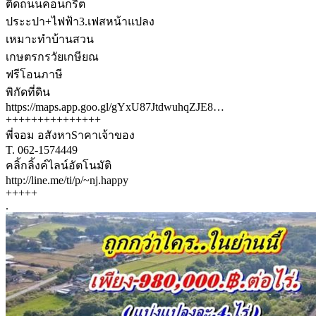
ติดถนนคอนกรีต
ประะปา+ไฟฟ้า3.เฟสหน้าแปลง
เหมาะทำบ้านสวน
เกษตรกรวัยเกษียณ
ฟรีโอนภาษี
พิกัดที่ดิน
https://maps.app.goo.gl/gYxU87JtdwuhqZJE8…
+++++++++++++++
พี่จอม อสังหาSาคาเจ้าของ
T. 062-1574449
คลิ้กลิ้งค์ไลน์อัตโนมัติ
http://line.me/ti/p/~nj.happy
+++++
.