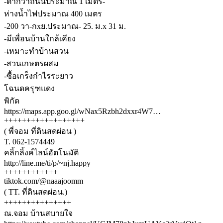
-ต่ำกว่าถนนประมาณ 1 เมตร-
ห่างน้ำไฟประมาณ 400 เมตร
-200 วา-กxย.ประมาณ- 25. ม.x 31 ม.
-มีเพื่อนบ้านใกล้เคียง
-เหมาะทำบ้านสวน
-สวนเกษตรผสม
-ซื้อเกร็งกำไรระยาว
โฉนดครุฑแดง
พิกัด
https://maps.app.goo.gl/wNax5Rzbh2dxxr4W7…
++++++++++++++++++
( พี่จอม ที่ดินสดผ่อน )
T. 062-1574449
คลิ้กลิ้งค์ไลน์อัตโนมัติ
http://line.me/ti/p/~nj.happy
++++++++++++
tiktok.com/@naaajoomm
( TT. ที่ดินสดผ่อน.)
+++++++++++++++
ณ.จอม บ้านสบายใจ