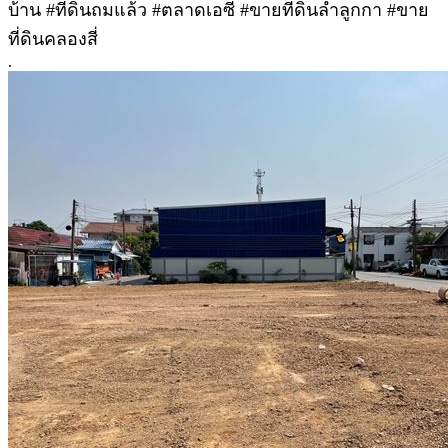
บ้าน #ที่ดินถมแล้ว #ตลาดเอซี #ขายที่ดินลำลูกกา #ขาย
ที่ดินคลองสี่
.