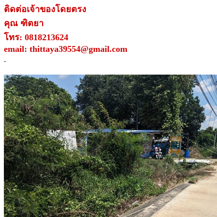
ติดต่อเจ้าของโดยตรง
คุณ ฑิตยา
โทร: 0818213624
email: thittaya39554@gmail.com
.