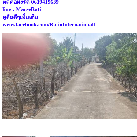
ติดต่อผึ้งรติ 0619419639
line : MarseRati
ดูดีลดีๆเพิ่มเติม
www.facebook.com/RatioInternationall
.