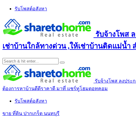
Skip
รับโพสต์อสังหา
to
content
รับจ้างโพส ล
เช่าบ้านใกล้ทางด่วน ,ให้เช่าบ้านติดแม่น้ำ
รับจ้างโพส ลงประกาศ
ต้องการหาบ้านดีดีราคาดี มาที่ แชร์ทูโฮมดอทคอม
รับโพสต์อสังหา
ขาย ที่ดิน ปากเกร็ด นนทบุรี