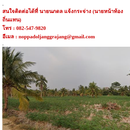
.
สนใจติดต่อได้ที่ นายนภดล แจ้งกระจ่าง (นายหน้าท้อง
ถิ่นแทน)
โทร : 082-547-9820
อีเมล : noppadoljanggrajang@gmail.com
.