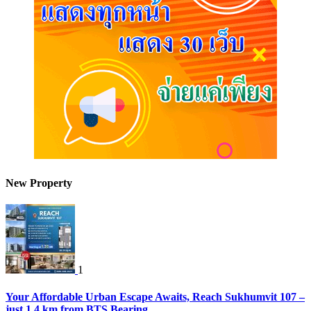
New Property
1
Your Affordable Urban Escape Awaits, Reach Sukhumvit 107 –
just 1.4 km from BTS Bearing