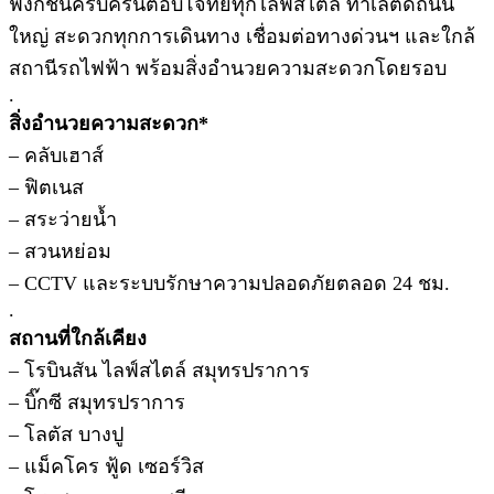
ฟังก์ชันครบครันตอบโจทย์ทุกไลฟ์สไตล์ ทำเลติดถนน
ใหญ่ สะดวกทุกการเดินทาง เชื่อมต่อทางด่วนฯ และใกล้
สถานีรถไฟฟ้า พร้อมสิ่งอำนวยความสะดวกโดยรอบ
.
สิ่งอำนวยความสะดวก*
– คลับเฮาส์
– ฟิตเนส
– สระว่ายน้ำ
– สวนหย่อม
– CCTV และระบบรักษาความปลอดภัยตลอด 24 ชม.
.
สถานที่ใกล้เคียง
– โรบินสัน ไลฟ์สไตล์ สมุทรปราการ
– บิ๊กซี สมุทรปราการ
– โลตัส บางปู
– แม็คโคร ฟู้ด เซอร์วิส