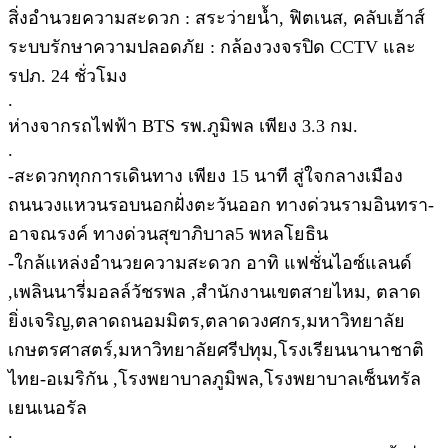
สิ่งอำนวยความสะดวก : สระว่ายน้ำ, ฟิตเนส, คลับเฮ้าส์
ระบบรักษาความปลอดภัย : กล้องวงจรปิด CCTV และ
รปภ. 24 ชั่วโมง
.
ห่างจากรถไฟฟ้า BTS รพ.ภูมิพล เพียง 3.3 กม.
.
-สะดวกทุกการเดินทาง เพียง 15 นาที สู่ใจกลางเมือง
ถนนวงแหวนรอบนอกฝั่งตะวันออก ทางด่วนรามอินทรา-
อาจณรงค์ ทางด่วนสุขาภิบาล5 พหลโยธิน
-ใกล้แหล่งอำนวยความสะดวก อาทิ แฟชั่นไอซ์แลนด์
,เพลินนารี่มอลล์วัชรพล ,สำนักงานเขตสายไหม, ตลาด
ยิ่งเจริญ,ตลาดถนอมมิตร,ตลาดวงศกร,มหาวิทยาลัย
เกษตรศาสตร์,มหาวิทยาลัยศรีปทุม,โรงเรียนนานาชาติ
ไทย-อเมริกัน ,โรงพยาบาลภูมิพล,โรงพยาบาลเซ็นทรัล
เยนเนอรัล
.