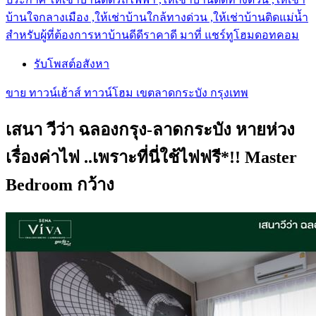
บ้านใจกลางเมือง ,ให้เช่าบ้านใกล้ทางด่วน ,ให้เช่าบ้านติดแม่น้ำ
สำหรับผู้ที่ต้องการหาบ้านดีดีราคาดี มาที่ แชร์ทูโฮมดอทคอม
รับโพสต์อสังหา
ขาย ทาวน์เฮ้าส์ ทาวน์โฮม เขตลาดกระบัง กรุงเทพ
เสนา วีว่า ฉลองกรุง-ลาดกระบัง หายห่วง
เรื่องค่าไฟ ..เพราะที่นี่ใช้ไฟฟรี*!! Master
Bedroom กว้าง