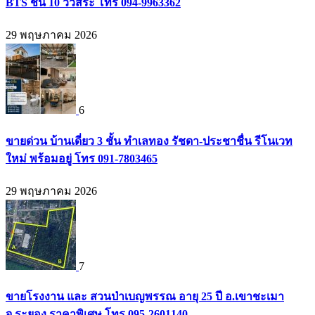
BTS ชั้น 10 วิวสระ โทร 094-9963362
29 พฤษภาคม 2026
6
ขายด่วน บ้านเดี่ยว 3 ชั้น ทำเลทอง รัชดา-ประชาชื่น รีโนเวท
ใหม่ พร้อมอยู่ โทร 091-7803465
29 พฤษภาคม 2026
7
ขายโรงงาน และ สวนป่าเบญพรรณ อายุ 25 ปี อ.เขาชะเมา
จ.ระยอง ราคาพิเศษ โทร 095-2601140