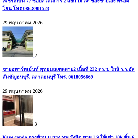
เพชรเกษม 77 ซอยสวัสดิการ 2 แยก 16 เจ้าของขายเอง พร้อม
โอน โทร 086-8901523
29 พฤษภาคม 2026
2
ขายอพาร์ทเม้นท์ พุทธมณฑลสาย2 เนื้อที่ 232 ตร.ว. ใกล้ ร.ร.อัส
สัมชัญธนบุรี, ตลาดธนบุรี โทร. 0618056669
29 พฤษภาคม 2026
3
Kave condo ตรงข้าม ม.กรุงเทพ รังสิต ขาย 1.9 ให้เช่า 10k ชั้น 6