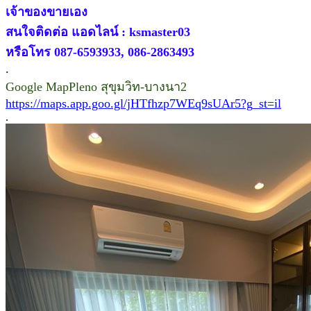
เจ้าของขายเอง
สนใจติดต่อ แอดไลน์ : ksmaster03
หรือโทร 087-6593933, 086-2863493
.
Google MapPleno สุขุมวิท-บางนา2
https://maps.app.goo.gl/jHTfhzp7WEq9sUAr5?g_st=il
.