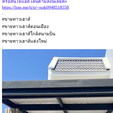
หรือสนใจแอดไลน์ตามลิ้งนี้เลยค่ะ
https://line.me/ti/p/~nok0948518558
.
#ขายทาวเฮาส์
#ขายทาวเฮาส์ดอนเมือง
#ขายทาวเฮาส์ใกล้สนามบิน
#ขายทาวเฮาส์แต่งใหม่
.