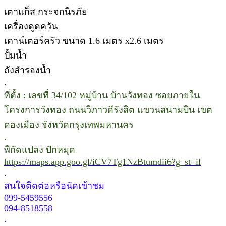
เตาแก็ส กระจกนิรภัย
เครื่องดูดควัน
เคาน์เตอร์ครัว ขนาด 1.6 เมตร x2.6 เมตร
ปั้มน้ำ
ถังสำรองน้ำ
.
ที่ตั้ง : เลขที่ 34/102 หมู่บ้าน บ้านวังทอง ซอยภายใน
โครงการวังทอง ถนนวิภาวดีรังสิต แขวนสนามบิน เขต
ดองเมือง จังหวัดกรุงเทพมหานคร
.
พิกัดแปลง ปักหมุด
https://maps.app.goo.gl/iCV7Tg1NzBtumdii6?g_st=il
.
สนใจติดต่อหรือนัดเข้าชม
099-5459556
094-8518558
.