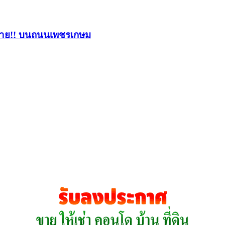
ท้าย!! บนถนนเพชรเกษม