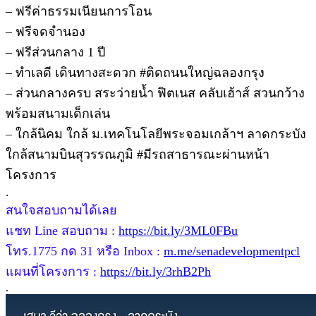
– ฟรีค่าธรรมเนียนการโอน
– ฟรีจดจำนอง
– ฟรีส่วนกลาง 1 ปี
– ทำเลดี เดินทางสะดวก #ติดถนนใหญ่ฉลองกรุง
– ส่วนกลางครบ สระว่ายน้ำ ฟิตเนส คลับเฮ้าส์ สวนกว้าง
พร้อมสนามเด็กเล่น
– ใกล้นิคม ใกล้ ม.เทคโนโลยีพระจอมเกล้าฯ ลาดกระบัง
ใกล้สนามบินสุวรรณภูมิ #มีรถสาธารณะผ่านหน้า
โครงการ
.
สนใจสอบถามได้เลย
แชท Line สอบถาม :
https://bit.ly/3ML0FBu
โทร.1775 กด 31 หรือ Inbox :
m.me/senadevelopmentpcl
แผนที่โครงการ :
https://bit.ly/3rhB2Ph
.