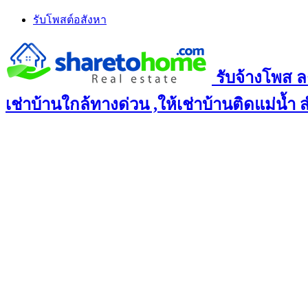
Skip
รับโพสต์อสังหา
to
content
รับจ้างโพส ล
เช่าบ้านใกล้ทางด่วน ,ให้เช่าบ้านติดแม่น้ำ