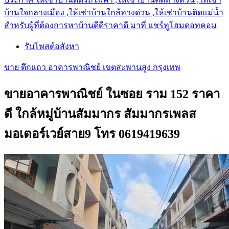
บ้านใจกลางเมือง ,ให้เช่าบ้านใกล้ทางด่วน ,ให้เช่าบ้านติดแม่น้ำ
สำหรับผู้ที่ต้องการหาบ้านดีดีราคาดี มาที่ แชร์ทูโฮมดอทคอม
รับโพสต์อสังหา
ขาย ตึกแถว อาคารพาณิชย์ เขตสะพานสูง กรุงเทพ
ขายอาคารพาณิชย์ ในซอย ราม 152 ราคา
ดี ใกล้หมู่บ้านสัมมากร สัมมากรเพลส
มอเตอร์เวย์สาย9 โทร 0619419639