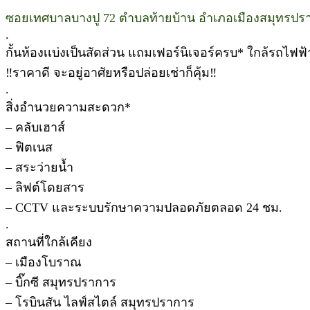
ซอยเทศบาลบางปู 72 ตำบลท้ายบ้าน อำเภอเมืองสมุทรปร
.
กั้นห้องเเบ่งเป็นสัดส่วน แถมเฟอร์นิเจอร์ครบ* ใกล้รถไ
‼ราคาดี จะอยู่อาศัยหรือปล่อยเช่าก็คุ้ม‼
.
สิ่งอำนวยความสะดวก*
– คลับเฮาส์
– ฟิตเนส
– สระว่ายน้ำ
– ลิฟต์โดยสาร
– CCTV และระบบรักษาความปลอดภัยตลอด 24 ชม.
.
สถานที่ใกล้เคียง
– เมืองโบราณ
– บิ๊กซี สมุทรปราการ
– โรบินสัน ไลฟ์สไตล์ สมุทรปราการ