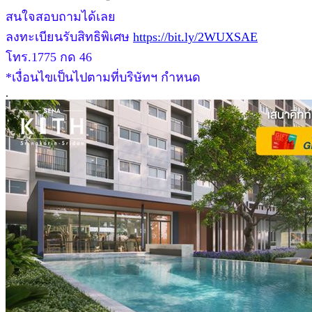
สนใจสอบถามได้เลย
ลงทะเบียนรับสิทธิพิเศษ
https://bit.ly/2WUXSAE
โทร.1775 กด 46
*เงื่อนไขเป็นไปตามที่บริษัทฯ กำหนด
.