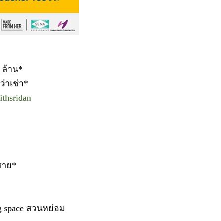
 ล้าน*
ว่าเช่า*
ithsridan
 สาย*
ng space สวนหย่อม