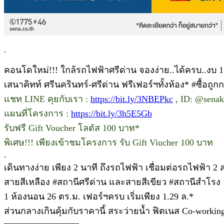
.
คอนโดใหม่!!! ใกล้รถไฟฟ้าศรีด่าน จองง่าย..ได้ครบ..งบ 1
เสนาคิทท์ ศรีนครินทร์-ศรีด่าน ฟรีเฟอร์ฯทั้งห้อง* #ซื้อถูกก
แชท LINE คุยกับเรา :
https://bit.ly/3NBEPkc
, ID: @senak
แผนที่โครงการ :
https://bit.ly/3h5E5Gb
รับฟรี Gift Voucher โลตัส 100 บาท*
พิเศษ!!! เพียงเข้าชมโครงการ รับ Gift Viucher 100 บาท
.
เดินทางง่าย เพียง 2 นาที ถึงรถไฟฟ้า เชื่อมต่อรถไฟฟ้า 2
สายสีเหลือง #สถานีศรีด่าน และสายสีเขียว #สถานีสำโรง
1 ห้องนอน 26 ตร.ม. เฟอร์ฯครบ เริ่มเพียง 1.29 ล.*
ส่วนกลางเกินคุ้มกับราคานี้ สระว่ายน้ำ ฟิตเนส Co-worki
————————-