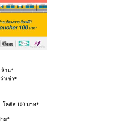
 ล้าน*
ว่าเช่า*
er โลตัส 100 บาท*
 สาย*