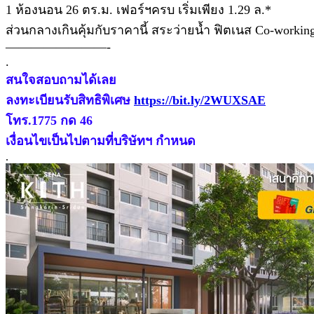
1 ห้องนอน 26 ตร.ม. เฟอร์ฯครบ เริ่มเพียง 1.29 ล.*
ส่วนกลางเกินคุ้มกับราคานี้ สระว่ายน้ำ ฟิตเนส Co-worki
————————-
.
สนใจสอบถามได้เลย
ลงทะเบียนรับสิทธิพิเศษ
https://bit.ly/2WUXSAE
โทร.1775 กด 46
เงื่อนไขเป็นไปตามที่บริษัทฯ กำหนด
.