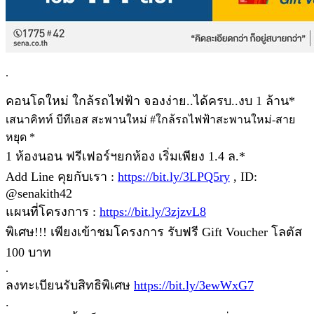
.
คอนโดใหม่ ใกล้รถไฟฟ้า จองง่าย..ได้ครบ..งบ 1 ล้าน*
เสนาคิทท์ บีทีเอส สะพานใหม่ #ใกล้รถไฟฟ้าสะพานใหม่-สาย
หยุด *
1 ห้องนอน ฟรีเฟอร์ฯยกห้อง เริ่มเพียง 1.4 ล.*
Add Line คุยกับเรา :
https://bit.ly/3LPQ5ry
, ID:
@senakith42
แผนที่โครงการ :
https://bit.ly/3zjzvL8
พิเศษ!!! เพียงเข้าชมโครงการ รับฟรี Gift Voucher โลตัส
100 บาท
.
ลงทะเบียนรับสิทธิพิเศษ
https://bit.ly/3ewWxG7
.