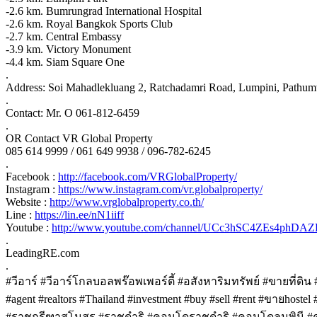
-2.6 km. Bumrungrad International Hospital
-2.6 km. Royal Bangkok Sports Club
-2.7 km. Central Embassy
-3.9 km. Victory Monument
-4.4 km. Siam Square One
.
Address: Soi Mahadlekluang 2, Ratchadamri Road, Lumpini, Path
.
Contact: Mr. O 061-812-6459
.
OR Contact VR Global Property
085 614 9999 / 061 649 9938 / 096-782-6245
.
Facebook :
http://facebook.com/VRGlobalProperty/
Instagram :
https://www.instagram.com/vr.globalproperty/
Website :
http://www.vrglobalproperty.co.th/
Line :
https://lin.ee/nN1iiff
Youtube :
http://www.youtube.com/channel/UCc3hSC4ZEs4phD
.
LeadingRE.com
.
#วีอาร์ #วีอาร์โกลบอลพร๊อพเพอร์ตี้ #อสังหาริมทรัพย์ #ขายที่ดิ
#agent #realtors #Thailand #investment #buy #sell #rent #ขา
#ราชกรีฑาสโมสร #ราชดำริ #คอนโดราชดำริ #คอนโดลุมพินี #