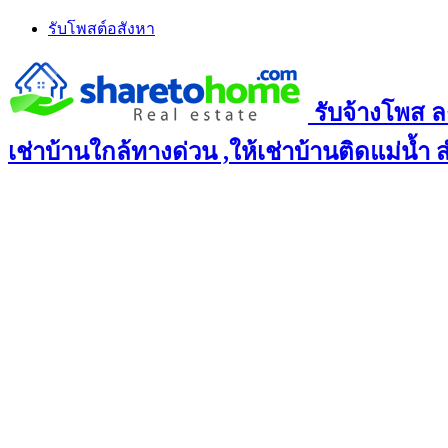
Skip
รับโพสต์อสังหา
to
content
รับจ้างโพส ล
เช่าบ้านใกล้ทางด่วน ,ให้เช่าบ้านติดแม่น้ำ