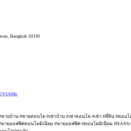
umwan, Bangkok 10330
AZEVUbMc
น #ขายบ้าน #ขายคอนโด #เช่าบ้าน #เช่าคอนโด #เช่า #ที่ดิน #คอนโด 
ยhostel #ขายออฟฟิศคอนโดมิเนียม #ขายออฟฟิศ #คอนโดมิเนียม #HAN
คอนโดปทุมวัน