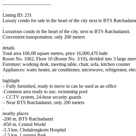
——————————
.
Listing ID: 231
Luxury condo for sale in the heart of the city next to BTS Ra
.
Luxurious condo in the heart of the city, next to BTS Ratchadamri.
Convenient transportation, only 200 meters
.
details
Total area 106.08 square meters, price 16,000,470 baht
Room No. 1002, Floor 10 (Room No. 3/10), divided into 3 large meet
Furniture: working desk, meeting table, chair, sofa, kitchen counter
Appliances: water heater, air conditioner, microwave, refrigerator, ele
.
highlight
– Fully furnished, ready to move in can be used as an office
-Common area ready to use, swimming pool
– CCTV system, 24-hour security guards
– Near BTS Ratchadamri, only 200 meters
.
nearby places
-200 m. BTS Ratchadamri
-850 m. Central World
-1.3 km. Chulalongkorn Hospital
-2.5 km. Lumpini Park