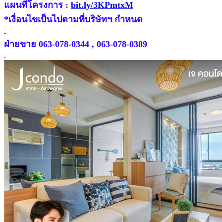
แผนที่โครงการ :
bit.ly/3KPmtxM
*เงื่อนไขเป็นไปตามที่บริษัทฯ กำหนด
.
ฝ่ายขาย 063-078-0344 , 063-078-0389
.