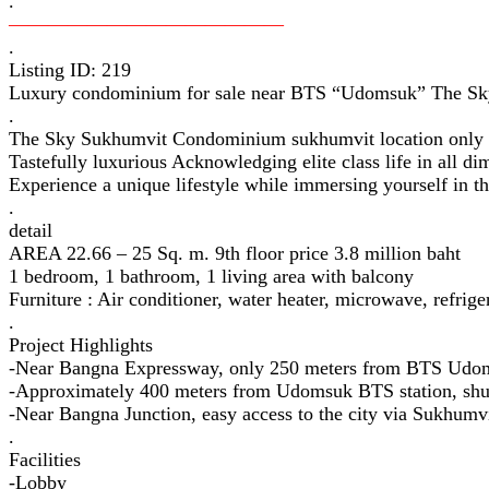
.
——————————————
.
Listing ID: 219
Luxury condominium for sale near BTS “Udomsuk” The S
.
The Sky Sukhumvit Condominium sukhumvit location only
Tastefully luxurious Acknowledging elite class life in all d
Experience a unique lifestyle while immersing yourself in t
.
detail
AREA 22.66 – 25 Sq. m. 9th floor price 3.8 million baht
1 bedroom, 1 bathroom, 1 living area with balcony
Furniture : Air conditioner, water heater, microwave, refrig
.
Project Highlights
-Near Bangna Expressway, only 250 meters from BTS Udo
-Approximately 400 meters from Udomsuk BTS station, shutt
-Near Bangna Junction, easy access to the city via Sukhumv
.
Facilities
-Lobby