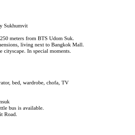
ky Sukhumvit
 250 meters from BTS Udom Suk.
imensions, living next to Bangkok Mall.
he cityscape. In special moments.
erator, bed, wardrobe, chofa, TV
msuk
le bus is available.
it Road.