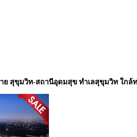
าย สุขุมวิท-สถานีอุดมสุข ทำเลสุขุมวิท ใกล